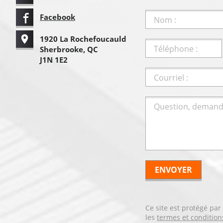
Facebook
Nom :
1920 La Rochefoucauld
Téléphone :
Sherbrooke, QC
J1N 1E2
Courriel :
Question, demand
Ce site est protégé pa
les
termes et condition